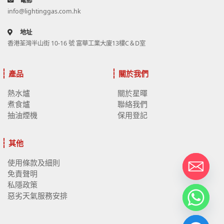
電郵
info@lightinggas.com.hk
地址
香港荃灣半山街 10-16 號 富華工業大廈13樓C＆D室
產品
關於我們
熱水爐
關於星暉
煮食爐
聯絡我們
抽油煙機
保用登記
其他
使用條款及細則
免責聲明
私隱政策
惡劣天氣服務安排