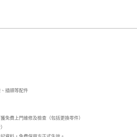
線、插頭等配件
可獲免費上門維修及檢查（包括更換零件）
費）
登記資料，免費保用方正式生效。