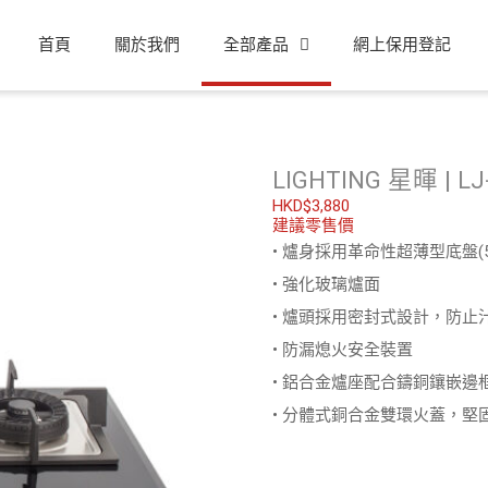
首頁
關於我們
全部產品
網上保用登記
LIGHTING 星暉 |
$
3,880
建議零售價
• 爐身採用革命性超薄型底盤
• 強化玻璃爐面
• 爐頭採用密封式設計，防止
• 防漏熄火安全裝置
• 鋁合金爐座配合鑄銅鑲嵌邊
• 分體式銅合金雙環火蓋，堅