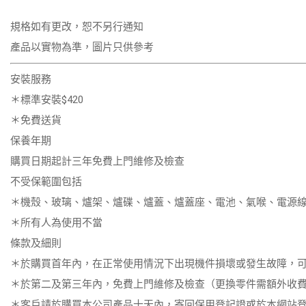
規格如有更改，恕不另行通知
產品以實物為準，圖片只供參考
安裝服務
＊標準安裝$420
＊免費送貨
保養年期
購買日期起計
三年
免費上門維修及檢查
不受保範圍包括
＊機殼、玻璃、爐架、爐碟、爐蓋、爐蓋座、電池、氣喉、電源
＊所有人為使用不當
條款及細則
＊於購買首年內，在正常使用情況下出現機件損壞或發生故障，
＊於第二及第三年內，免費上門維修及檢查（更換零件需額外收
＊客戶請於購買本公司產品十天內，寄回保用登記證或於本網站