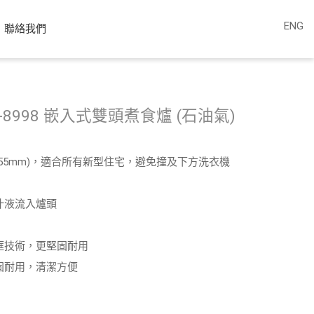
ENG
聯絡我們
 LJ-8998 嵌入式雙頭煮食爐 (石油氣)
(55mm)，適合所有新型住宅，避免撞及下方洗衣機
汁液流入爐頭
框技術，更堅固耐用
固耐用，清潔方便